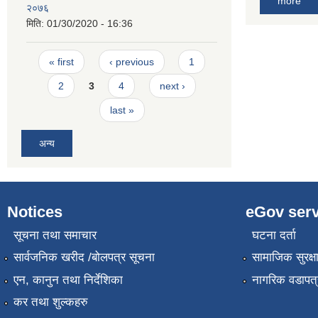
more
२०७६
मिति:
01/30/2020 - 16:36
Pages
« first
‹ previous
1
2
3
4
next ›
last »
अन्य
Notices
eGov serv
सूचना तथा समाचार
घटना दर्ता
सार्वजनिक खरीद /बोलपत्र सूचना
सामाजिक सुरक्ष
एन, कानुन तथा निर्देशिका
नागरिक वडापत्
कर तथा शुल्कहरु