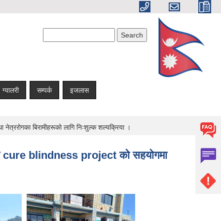
Search form
Search
ग्यालरी
सम्पर्क
इजलास
 नेत्ररोगका बिरामीहरूको लागि निःशुल्क शल्यक्रिया ।
ा तथा cure blindness project को सहयोगमा