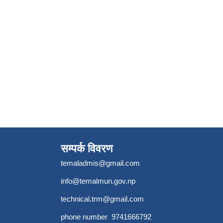
सम्पर्क विवरण
temaladmis@gmail.com
info@temalmun.gov.np
technical.trm@gmail.com
phone number 9741666792