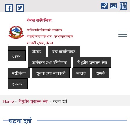
Skip to main content
तेमाल गाउँपालिका
गाउँ कार्यपालिकाको कार्यालय
पोखरी नारायणस्थान , काभ्रेपलाञ्चोक ‌‌‍‍‍‍‍‍
बागमती प्रदेश, नेपाल
परिचय
वडा कार्यालयहरु
गृहपृष्ठ
कार्यक्रम तथा परियोजना
विधुतीय शुसासन सेवा
प्रतिवेदन
सूचना तथा जानकारी
ग्यालरी
सम्पर्क
इजलास
You are here
Home
»
विधुतीय शुसासन सेवा
» घटना दर्ता
घटना दर्ता