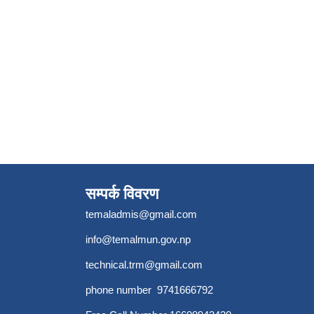
सम्पर्क विवरण
temaladmis@gmail.com
info@temalmun.gov.np
technical.trm@gmail.com
phone number 9741666792