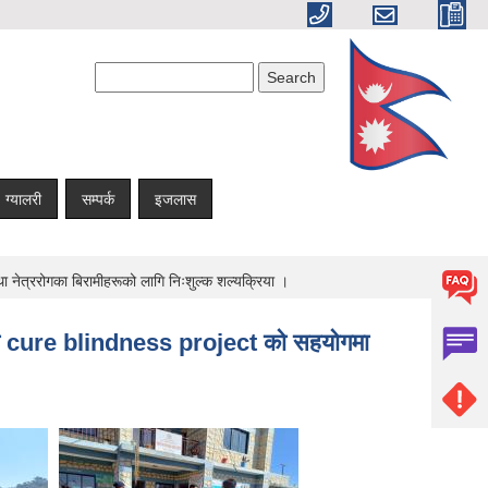
Search form
Search
ग्यालरी
सम्पर्क
इजलास
 नेत्ररोगका बिरामीहरूको लागि निःशुल्क शल्यक्रिया ।
ा तथा cure blindness project को सहयोगमा