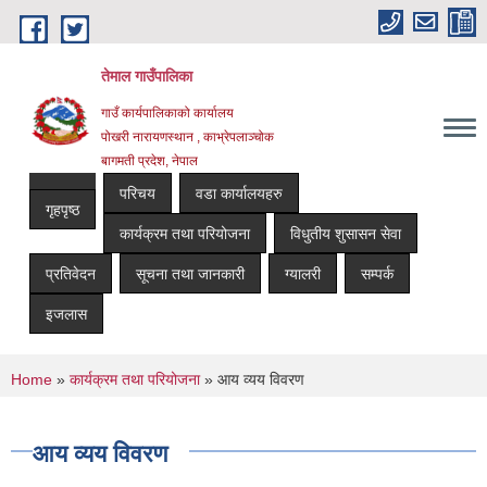
Skip to main content
तेमाल गाउँपालिका
गाउँ कार्यपालिकाको कार्यालय
पोखरी नारायणस्थान , काभ्रेपलाञ्चोक ‌‌‍‍‍‍‍‍
बागमती प्रदेश, नेपाल
परिचय
वडा कार्यालयहरु
गृहपृष्ठ
कार्यक्रम तथा परियोजना
विधुतीय शुसासन सेवा
प्रतिवेदन
सूचना तथा जानकारी
ग्यालरी
सम्पर्क
इजलास
You are here
Home
»
कार्यक्रम तथा परियोजना
» आय व्यय विवरण
आय व्यय विवरण