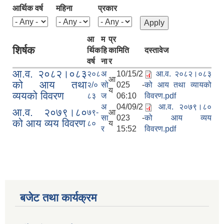
आर्थिक वर्ष
महिना
प्रकार
आ
म
प्र
शिर्षक
र्थिक
हि
का
मिति
दस्तावेज
वर्ष
ना
र
आ.व. २०८२।०८३
२०८
अ
10/15/2
आ.व. २०८२।०८३
आ
को आय तथा
२/०
सो
025 -
को आय तथा व्यायको
य
व्ययको विवरण
८३
ज
06:10
विवरण.pdf
अ
04/09/2
आ.व. २०७९।८०
आ.व. २०७९।८०
७९-
आ
सा
023 -
को आय व्यय
को आय व्यय विवरण
८०
य
र
15:52
विवरण.pdf
बजेट तथा कार्यक्रम