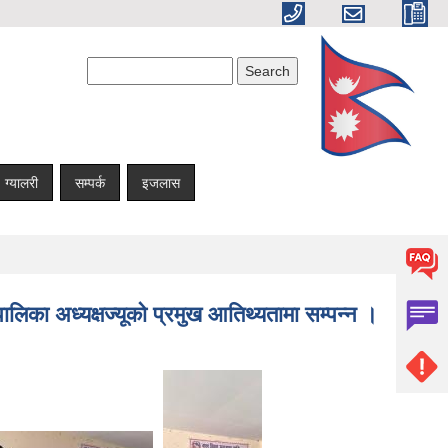
Search form
Search
ग्यालरी
सम्पर्क
इजलास
पालिका अध्यक्षज्यूको प्रमुख आतिथ्यतामा सम्पन्न ।