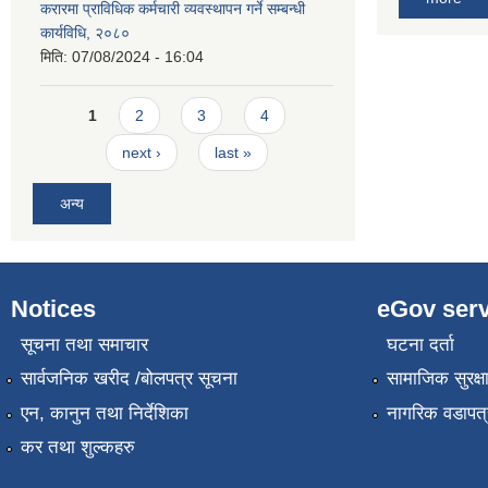
करारमा प्राविधिक कर्मचारी व्यवस्थापन गर्ने सम्बन्धी
कार्यविधि, २०८०
मिति:
07/08/2024 - 16:04
Pages
1
2
3
4
next ›
last »
अन्य
Notices
eGov serv
सूचना तथा समाचार
घटना दर्ता
सार्वजनिक खरीद /बोलपत्र सूचना
सामाजिक सुरक्ष
एन, कानुन तथा निर्देशिका
नागरिक वडापत्
कर तथा शुल्कहरु