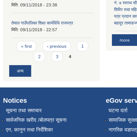
नं. ७ स्वस्थ चौ
मिति:
09/11/2018 - 23:38
शिविर तथा महिल
पत्र प्रदान कार
तेमाल गाउँपालिका शिक्षा कार्यविधि राजपत्र
बहादुर तामाङज्
मिति:
09/11/2018 - 22:57
more
Pages
« first
‹ previous
1
2
3
4
अन्य
Notices
eGov serv
सूचना तथा समाचार
घटना दर्ता
सार्वजनिक खरीद /बोलपत्र सूचना
सामाजिक सुरक्ष
एन, कानुन तथा निर्देशिका
नागरिक वडापत्